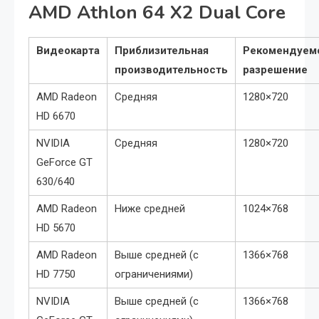
AMD Athlon 64 X2 Dual Core
Видеокарта
Приблизительная
Рекомендуем
производительность
разрешение
AMD Radeon
Средняя
1280×720
HD 6670
NVIDIA
Средняя
1280×720
GeForce GT
630/640
AMD Radeon
Ниже средней
1024×768
HD 5670
AMD Radeon
Выше средней (с
1366×768
HD 7750
ограничениями)
NVIDIA
Выше средней (с
1366×768