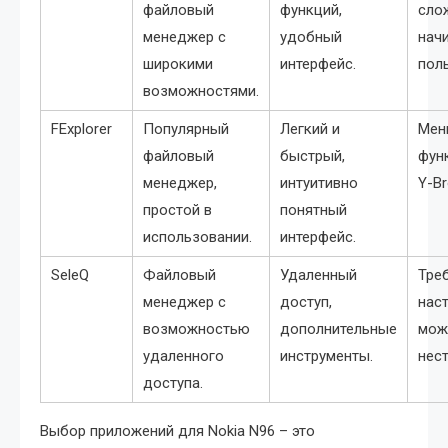
файловый
функций,
сло
менеджер с
удобный
нач
широкими
интерфейс.
пол
возможностями.
FExplorer
Популярный
Легкий и
Мен
файловый
быстрый,
функ
менеджер,
интуитивно
Y-Br
простой в
понятный
использовании.
интерфейс.
SeleQ
Файловый
Удаленный
Тре
менеджер с
доступ,
наст
возможностью
дополнительные
мож
удаленного
инструменты.
нес
доступа.
Выбор приложений для Nokia N96 – это