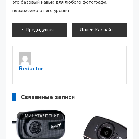
это базовый навык для любого фотографа,
независимо от его уровня.
Навигация
Предыдущая:
Как установить 2Гис на ноутбук: Подро
Далее:
Как найти идеальные приложения для вашего смартфона
по
записям
Redactor
Связанные записи
1 МИНУТА ЧТЕНИЕ