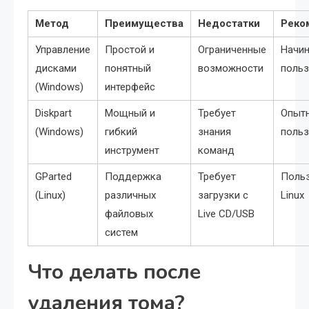
Метод
Преимущества
Недостатки
Реко
Управление
Простой и
Ограниченные
Начи
дисками
понятный
возможности
польз
(Windows)
интерфейс
Diskpart
Мощный и
Требует
Опыт
(Windows)
гибкий
знания
польз
инструмент
команд
GParted
Поддержка
Требует
Поль
(Linux)
различных
загрузки с
Linux
файловых
Live CD/USB
систем
Что делать после
удаления тома?