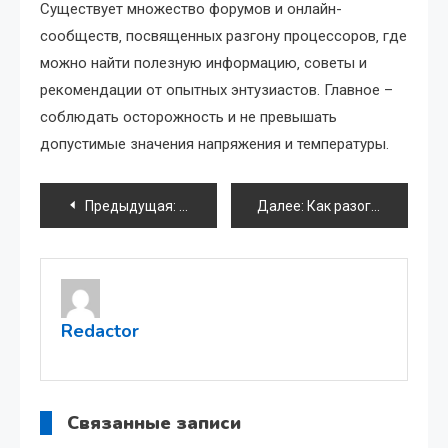
Существует множество форумов и онлайн-
сообществ‚ посвященных разгону процессоров‚ где
можно найти полезную информацию‚ советы и
рекомендации от опытных энтузиастов. Главное –
соблюдать осторожность и не превышать
допустимые значения напряжения и температуры.
Навигация
Предыдущая:
Как соединить компьютер с планшетом 
Далее:
Как разогнать процессор Intel Core i7 3770K
по
записям
Redactor
Связанные записи