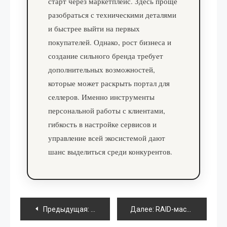
старт через маркетплейс. Здесь проще
разобраться с техническими деталями
и быстрее выйти на первых
покупателей. Однако, рост бизнеса и
создание сильного бренда требует
дополнительных возможностей,
которые может раскрыть портал для
селлеров. Именно инструменты
персональной работы с клиентами,
гибкость в настройке сервисов и
управление всей экосистемой дают
шанс выделиться среди конкурентов.
Навигация
Предыдущая:
Смартфон или мини-компьютер: где про
Далее:
RAID-массивы под угрозой: как вернуть информацию с повреждённых накопителей